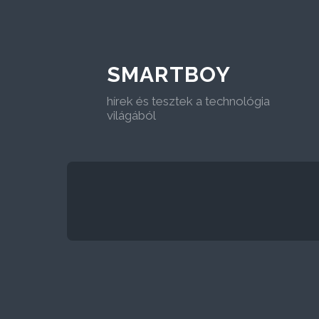
SMARTBOY
hírek és tesztek a technológia
világából