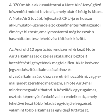
A 3700 mAh-s akkumulátorral a Note Air3 lenyűgöző
készenléti módot biztosít, amely akár 4 hétig is kitart.
A Note Air3 továbbfejlesztett CPU-ja és hosszú
akkumulátor-üzemideje zökkenőmentes felhasználói
élményt biztosít, amely mostantól még hosszabb
használtatot tesz lehetővé a töltések között.
Az Android 12 operációs rendszerrel érkező Note
Air3 alkalmazások széles skálájához biztosít
hozzáférést igényeidnek megfelelően. Akár kedvenc
jegyzetkészítő alkalmazásaidhoz és
olvasóalkalmazásokhoz szeretnél hozzáférni, vagy e-
mailjeidet szeretnéd megnézni, a Note Air3-mal
mindez megvalósíthatod. A készülék egy rugalmas,
osztott képernyős funkcióval is rendelkezik, amely
lehetővé teszi több feladat egyidejű elvégzését,
valamint több alkalmazás egyidejű futtatását.