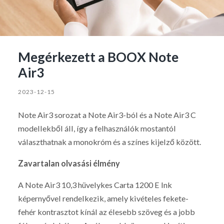
Megérkezett a BOOX Note
Air3
2023-12-15
Note Air3 sorozat a Note Air3-ból és a Note Air3 C
modellekből áll, így a felhasználók mostantól
választhatnak a monokróm és a színes kijelző között.
Zavartalan olvasási élmény
A Note Air3 10,3 hüvelykes Carta 1200 E Ink
képernyővel rendelkezik, amely kivételes fekete-
fehér kontrasztot kínál az élesebb szöveg és a jobb