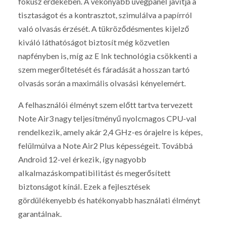
fókusz érdekében. A vékonyabb üvegpanel javítja a
tisztaságot és a kontrasztot, szimulálva a papírról
való olvasás érzését. A tükröződésmentes kijelző
kiváló láthatóságot biztosít még közvetlen
napfényben is, míg az E Ink technológia csökkenti a
szem megerőltetését és fáradását a hosszan tartó
olvasás során a maximális olvasási kényelemért.
A felhasználói élményt szem előtt tartva tervezett
Note Air3 nagy teljesítményű nyolcmagos CPU-val
rendelkezik, amely akár 2,4 GHz-es órajelre is képes,
felülmúlva a Note Air2 Plus képességeit. Továbbá
Android 12-vel érkezik, így nagyobb
alkalmazáskompatibilitást és megerősített
biztonságot kínál. Ezek a fejlesztések
gördülékenyebb és hatékonyabb használati élményt
garantálnak.