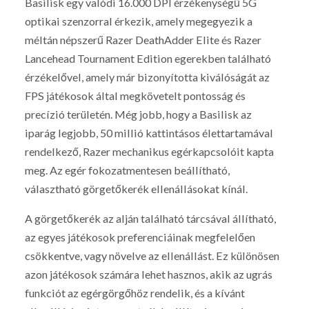
Basilisk egy valódi 16.000 DPI érzékenységű 5G
optikai szenzorral érkezik, amely megegyezik a
méltán népszerű Razer DeathAdder Elite és Razer
Lancehead Tournament Edition egerekben található
érzékelővel, amely már bizonyította kiválóságát az
FPS játékosok által megkövetelt pontosság és
precízió területén. Még jobb, hogy a Basilisk az
iparág legjobb, 50 millió kattintásos élettartamával
rendelkező, Razer mechanikus egérkapcsolóit kapta
meg. Az egér fokozatmentesen beállítható,
választható görgetőkerék ellenállásokat kínál.
A görgetőkerék az alján található tárcsával állítható,
az egyes játékosok preferenciáinak megfelelően
csökkentve, vagy növelve az ellenállást. Ez különösen
azon játékosok számára lehet hasznos, akik az ugrás
funkciót az egérgörgőhöz rendelik, és a kívánt