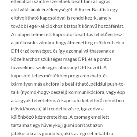
ellenállási szintre szeretnék beállítani az ugrás
aktiválásának érzékenységét. A Razer Basilisk egy
eltávolítható kapcsolóval is rendelkezik, amely
további egér-akciókhoz biztosít könnyű hozzáférést.
Az alapértelmezett kapcsoló-beállítás lehetővé teszi
a játékosok számára, hogy átmenetileg csökkentsék a
DPI érzékenységet, és így azonnal válthassanak a
közelharchoz szükséges magas DPI, és a pontos
lövésekhez szükséges alacsony DPI között. A
kapcsoló teljes mértékben programozható, és
bármilyen más akcióra is beállítható, például push-to-
talk (nyomd-hogy-beszélj) kommunikációra, vagy épp
a tárgyak felvételére. A kapcsoló két eltérő méretben
(rövid/hosszú) áll rendelkezésre, igazodva a
különböző kézméretekhez. A csomag emellett
tartalmaz egy hüvelykujj gumiborítást azon
játékosokra is gondolva, akik az egeret inkább a