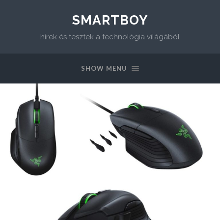
SMARTBOY
hírek és tesztek a technológia világából
SHOW MENU