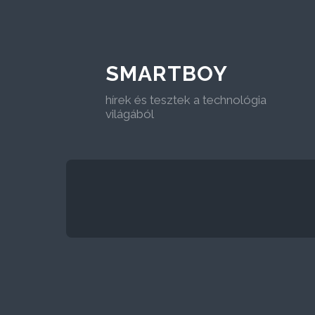
SMARTBOY
hírek és tesztek a technológia
világából