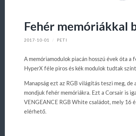
Fehér memóriákkal b
2017-10-01
/
PETI
A memóriamodulok piacán hosszú évek óta a fe
HyperX féle piros és kék modulok tudtak színt 
Manapság ezt az RGB világítás teszi meg, de a
mondjuk fehér memóriákra. Ezt a Corsair is i
VENGEANCE RGB White családot, mely 16 és
elérhető.