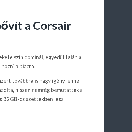
ővít a Corsair
kete szín dominál, egyedül talán a
hozni a piacra.
zért továbbra is nagy igény lenne
gazolta, hiszen nemrég bemutatták a
 32GB-os szettekben lesz