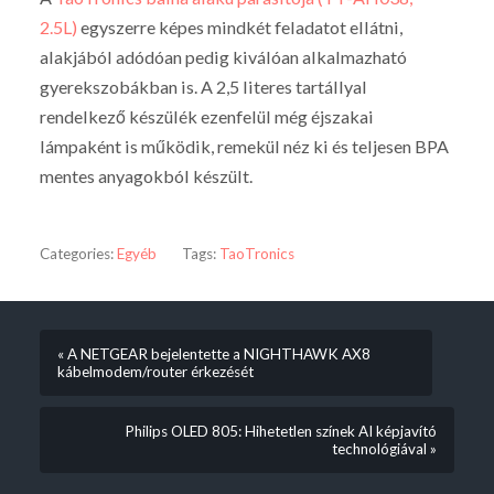
2.5L)
egyszerre képes mindkét feladatot ellátni,
alakjából adódóan pedig kiválóan alkalmazható
gyerekszobákban is. A 2,5 literes tartállyal
rendelkező készülék ezenfelül még éjszakai
lámpaként is működik, remekül néz ki és teljesen BPA
mentes anyagokból készült.
Categories:
Egyéb
Tags:
TaoTronics
« A NETGEAR bejelentette a NIGHTHAWK AX8
kábelmodem/router érkezését
Philips OLED 805: Hihetetlen színek AI képjavító
technológiával »