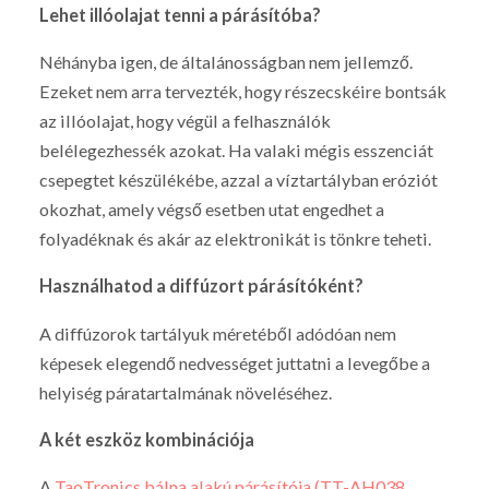
Lehet illóolajat tenni a párásítóba?
Néhányba igen, de általánosságban nem jellemző.
Ezeket nem arra tervezték, hogy részecskéire bontsák
az illóolajat, hogy végül a felhasználók
belélegezhessék azokat. Ha valaki mégis esszenciát
csepegtet készülékébe, azzal a víztartályban eróziót
okozhat, amely végső esetben utat engedhet a
folyadéknak és akár az elektronikát is tönkre teheti.
Használhatod a diffúzort párásítóként?
A diffúzorok tartályuk méretéből adódóan nem
képesek elegendő nedvességet juttatni a levegőbe a
helyiség páratartalmának növeléséhez.
A két eszköz kombinációja
A
TaoTronics bálna alakú párásítója (TT-AH038,