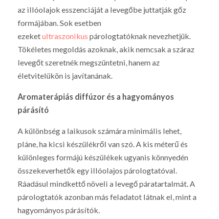
az illóolajok esszenciáját a levegőbe juttatják gőz
formájában. Sok esetben
ezeket
ultraszonikus
párologtatóknak nevezhetjük.
Tökéletes megoldás azoknak, akik nemcsak a száraz
levegőt szeretnék megszüntetni, hanem az
életvitelükön is javítanának.
Aromaterápiás diffúzor és a hagyományos
párásító
A különbség a laikusok számára minimális lehet,
pláne, ha kicsi készülékről van szó. A kis méterű és
különleges formájú készülékek ugyanis könnyedén
összekeverhetők egy illóolajos párologtatóval.
Ráadásul mindkettő növeli a levegő páratartalmát. A
párologtatók azonban más feladatot látnak el, mint a
hagyományos párásítók.