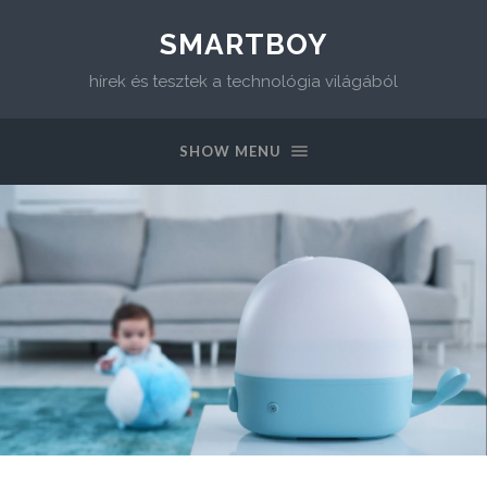
SMARTBOY
hírek és tesztek a technológia világából
SHOW MENU