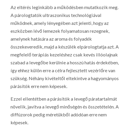
Az eltérés leginkább a működésben mutatkozik meg.
A párologtatók ultraszonikus technológiával
működnek, amely lényegében azt jelenti, hogy az
eszközben lévő lemezek folyamatosan rezegnek,
amelynek hatására az aroma és folyadék
összekeveredik, majd a készülék elpárologtatja azt. A
megfelelő terápiás kezeléshez csak kevés illóolajnak
szabad a levegőbe kerülnie a hosszú hatás érdekében,
így ehhez külön erre a célra fejlesztett vezérlőre van
szükség. Néhány kivételtől eltekintve a hagyományos
párásítók erre nem képesek.
Ezzel ellentétben a párásítók a levegő páratartalmát
növelik, javítva a levegő minőségén és összetételén. A
diffúzorok pedig méretükből adódóan erre nem
képesek.