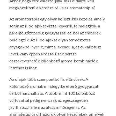
Ahhoz, hogy erre válaszoljunk, más oldalról kell
megközelíteni a kérdést. Mi is az aromaterápia?
Az aromaterápia egy olyan holisztikus kezelés, amely
során az illóolajokat vízzel keverik, felmelegítik, a
párolgó gőzt pedig gyógyászati célból az emberek
belélegzik. Az illóolajokat olyan természetes
anyagokból nyerik, mint a levendula, az eukaliptusz
levél, vagy éppen a rózsa. Ezek persze
összekeverhetők különböző aroma-kombinációk
létrehozásához.
Az olajok több szempontból is előnyösek. A
különböző aromák mindegyike eltérő gyógyászati
célból használható. A több, mint 100 különböző
változattal pedig nemcsak az egészségeden
javíthatsz, hanem az alvás minőségén is. Az
aromaterápiás diffúzorok olyan készülékek, amelyek