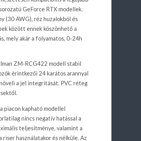
es sorozatú GeForce RTX modellek.
ny (30 AWG), réz huzalokból és
bek között ennek köszönhető a
ás, mely akár a folyamatos, 0-24h
Zalman ZM-RCG422 modell stabil
ozók érintkezői 24 karátos arannyal
növeli a jel integritását. PVC réteg
sektől.
 a piacon kapható modellel
atilag nincs negatív hatással a
imális teljesítménye, valamint a
riser használatakor és nélküle. Az