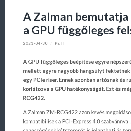
A Zalman bemutatja a
a GPU függőleges fel
2021-04-30
/
PETI
A GPU függőleges beépítése egyre népszer
mellett egyre nagyobb hangsúlyt fektetnek a 
egy PCIe riser. Ennek azonban artósnak és r
korlátozva a GPU hatékonyságát. Ezt és mé
RCG422.
A Zalman ZM-RCG422 azon kevés megoldások 
kompatibilisek a PCI-Express 4.0 szabvánnyal.
sebességének kétszeresét is jelentheti és te