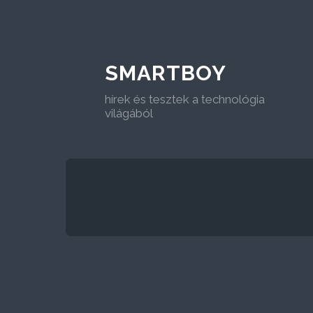
SMARTBOY
hírek és tesztek a technológia
világából