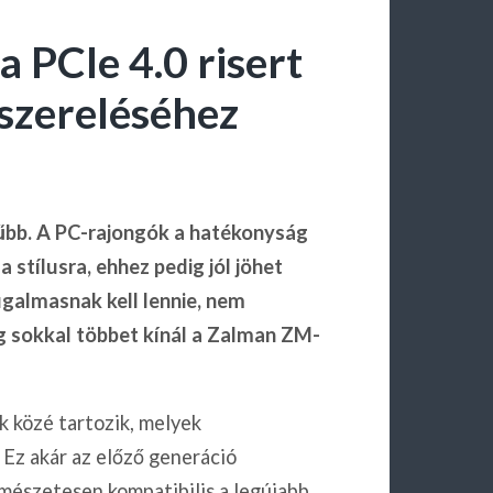
 PCIe 4.0 risert
szereléséhez
űbb. A PC-rajongók a hatékonyság
stílusra, ehhez pedig jól jöhet
ugalmasnak kell lennie, nem
g sokkal többet kínál a Zalman ZM-
közé tartozik, melyek
 Ez akár az előző generáció
rmészetesen kompatibilis a legújabb