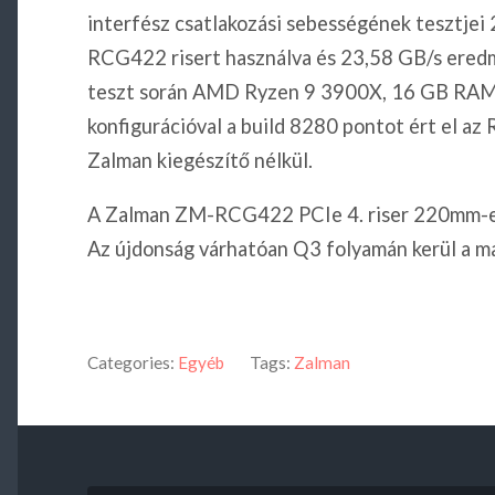
interfész csatlakozási sebességének tesztje
RCG422 risert használva és 23,58 GB/s ered
teszt során AMD Ryzen 9 3900X, 16 GB RA
konfigurációval a build 8280 pontot ért el a
Zalman kiegészítő nélkül.
A Zalman ZM-RCG422 PCIe 4. riser 220mm-es 
Az újdonság várhatóan Q3 folyamán kerül a ma
Categories:
Egyéb
Tags:
Zalman