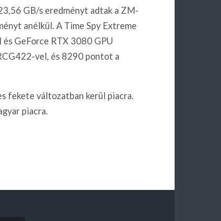
i 23,56 GB/s eredményt adtak a ZM-
ményt anélkül. A Time Spy Extreme
M és GeForce RTX 3080 GPU
z RCG422-vel, és 8290 pontot a
fekete változatban kerül piacra.
gyar piacra.