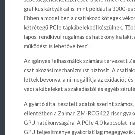
grafikus kártyákkal is, mint például a 3000-
Ebben a modellben a csatlakozó kötegek véko
kétrétegű PCIe tápkábelekből készülnek. Töb
lapos, rendkívül rugalmas és hatékony kialakít
működést is lehetővé teszi.
Az igényes felhasználók számára tervezett 
csatlakozási mechanizmust biztosít. A csatlak
lettek bevonva, ami megállítja az oxidációt és 
védi a kábeleket a szakadástól és egyéb sérülé
A gyártó által tesztelt adatok szerint számos,
ellentétben a Zalman ZM-RCG422 riser gyakorl
GPU hatékonyságára. A PCIe 4.0 kapcsolat max
GPU teljesítménye gyakorlatilag megegyezik a 