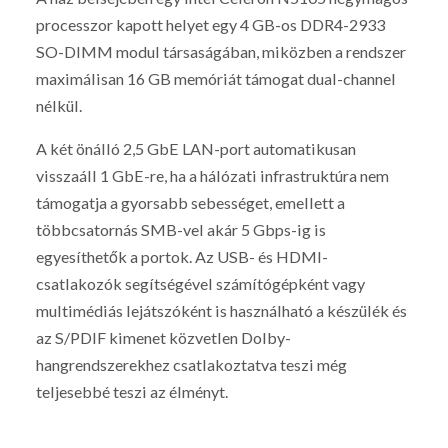
processzor kapott helyet egy 4 GB-os DDR4-2933
SO-DIMM modul társaságában, miközben a rendszer
maximálisan 16 GB memóriát támogat dual-channel
nélkül.
A két önálló 2,5 GbE LAN-port automatikusan
visszaáll 1 GbE-re, ha a hálózati infrastruktúra nem
támogatja a gyorsabb sebességet, emellett a
többcsatornás SMB-vel akár 5 Gbps-ig is
egyesíthetők a portok. Az USB- és HDMI-
csatlakozók segítségével számítógépként vagy
multimédiás lejátszóként is használható a készülék és
az S/PDIF kimenet közvetlen Dolby-
hangrendszerekhez csatlakoztatva teszi még
teljesebbé teszi az élményt.