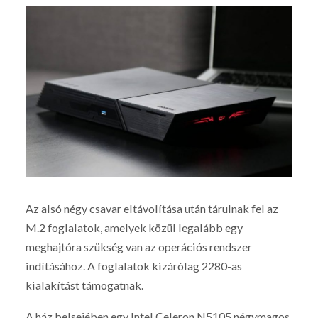
Az alsó négy csavar eltávolítása után tárulnak fel az
M.2 foglalatok, amelyek közül legalább egy
meghajtóra szükség van az operációs rendszer
indításához. A foglalatok kizárólag 2280-as
kialakítást támogatnak.
A ház belsejében egy Intel Celeron N5105 négymagos