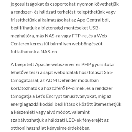
jogosultságokat és csoportokat, nyomon követhetjük
a rendszer- és hálózati terhelést, telepíthetünk vagy
frissíthetünk alkalmazásokat az App Centralból,
beállíthatjuk a biztonsági mentéseket USB-
meghajtóra, más NAS-ra vagy FTP-re, és a Web
Centeren keresztül bármilyen webböngészőt
futtathatunk a NAS-on.
A beépített Apache webszerver és PHP gyorsítótár
lehetővé teszi a saját weboldalak hosztolását SSL-
támogatással, az ADM Defender modulban
korlátozhatók a hozzáférő IP-címek, és a rendszer
támogatja a Let’s Encrypt tanúsítványokat, míg az
energiagazdálkodási beállítások között ütemezhetjük
a készenléti vagy alvó módot, valamint
szabályozhatjuk a hálózati LED-ek fényerejét az
otthoni használat kényelme érdekében.