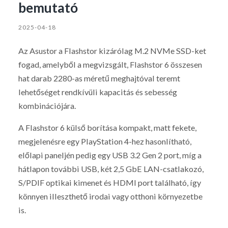
bemutató
2025-04-18
Az Asustor a Flashstor kizárólag M.2 NVMe SSD-ket
fogad, amelyből a megvizsgált, Flashstor 6 összesen
hat darab 2280-as méretű meghajtóval teremt
lehetőséget rendkívüli kapacitás és sebesség
kombinációjára.
A Flashstor 6 külső borítása kompakt, matt fekete,
megjelenésre egy PlayStation 4-hez hasonlítható,
előlapi paneljén pedig egy USB 3.2 Gen 2 port, míg a
hátlapon további USB, két 2,5 GbE LAN-csatlakozó,
S/PDIF optikai kimenet és HDMI port található, így
könnyen illeszthető irodai vagy otthoni környezetbe
is.