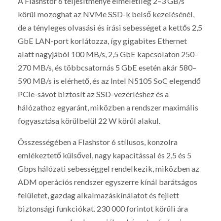
A Flashstor 6 teljesítménye elméletileg 2–3 GB/s
körül mozoghat az NVMe SSD-k belső kezelésénél,
de a tényleges olvasási és írási sebességet a kettős 2,5
GbE LAN-port korlátozza, így gigabites Ethernet
alatt nagyjából 100 MB/s, 2,5 GbE kapcsolaton 250–
270 MB/s, és többcsatornás 5 GbE esetén akár 580–
590 MB/s is elérhető, és az Intel N5105 SoC elegendő
PCIe-sávot biztosít az SSD-vezérléshez és a
hálózathoz egyaránt, miközben a rendszer maximális
fogyasztása körülbelül 22 W körül alakul.
Összességében a Flashstor 6 stílusos, konzolra
emlékeztető külsővel, nagy kapacitással és 2,5 és 5
Gbps hálózati sebességgel rendelkezik, miközben az
ADM operációs rendszer egyszerre kínál barátságos
felületet, gazdag alkalmazáskínálatot és fejlett
biztonsági funkciókat. 230 000 forintot körüli ára