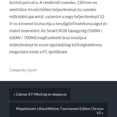
boltok polcaira. A rendkívül csendes, 120 mm-es
ventilátor kiváló hűtési teljesítményt és csendes
működést garantál, valamint a nagy teljesítményű 12
V-os kimenet biztosítja a lenyűgöző hatékonyságot és
stabil üzemelést. Az Smart RGB tápegység (500W /
600W / 700W) megfizethető áron kínálja a
teljesítményt és ezzel egyidejűleg költséghatékony
megoldást kínál a PC építőknek.
Categories:
Egyéb
« Zalman X7: Minőség és elegancia
Megérkezett a BlackWidow Tournament Edition Chroma
V2 »