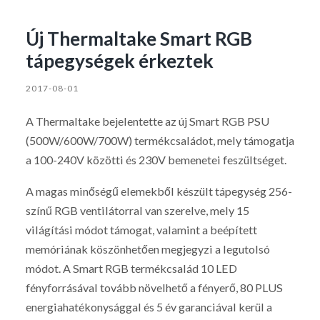
Új Thermaltake Smart RGB
tápegységek érkeztek
2017-08-01
A Thermaltake bejelentette az új Smart RGB PSU
(500W/600W/700W) termékcsaládot, mely támogatja
a 100-240V közötti és 230V bemenetei feszültséget.
A magas minőségű elemekből készült tápegység 256-
színű RGB ventilátorral van szerelve, mely 15
világítási módot támogat, valamint a beépített
memóriának köszönhetően megjegyzi a legutolsó
módot. A Smart RGB termékcsalád 10 LED
fényforrásával tovább növelhető a fényerő, 80 PLUS
energiahatékonysággal és 5 év garanciával kerül a