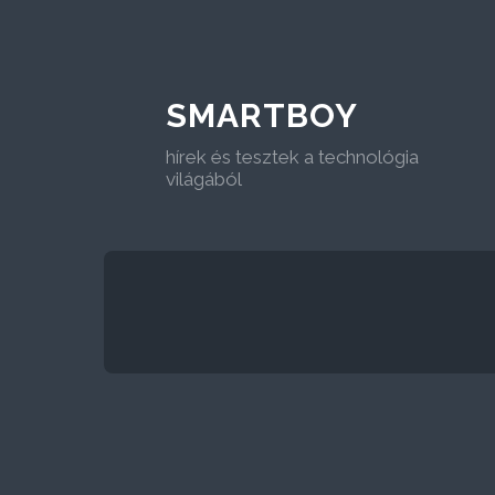
SMARTBOY
hírek és tesztek a technológia
világából