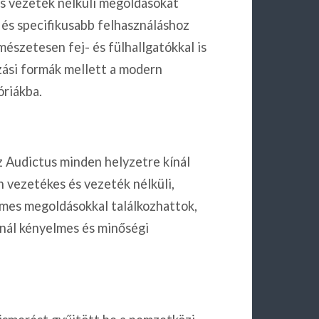
és vezeték nélküli megoldásokat
 és specifikusabb felhasználáshoz
mészetesen fej- és fülhallgatókkal is
zási formák mellett a modern
óriákba.
z Audictus minden helyzetre kínál
n vezetékes és vezeték nélküli,
elmes megoldásokkal találkozhattok,
ínál kényelmes és minőségi