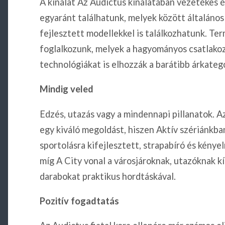
A kínálat Az Audictus kínálatában vezetékes 
egyaránt találhatunk, melyek között általános
fejlesztett modellekkel is találkozhatunk. Ter
foglalkozunk, melyek a hagyományos csatlako
technológiákat is elhozzák a barátibb árkateg
Mindig veled
Edzés, utazás vagy a mindennapi pillanatok. A
egy kiváló megoldást, hiszen Aktív szériánkba
sportolásra kifejlesztett, strapabíró és kény
míg A City vonal a városjároknak, utazóknak k
darabokat praktikus hordtáskával.
Pozitív fogadtatás