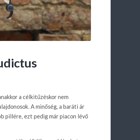
dictus
anakkor a célkitűzéskor nem
ajdonosok. A minőség, a baráti ár
b pillére, ezt pedig már piacon lévő