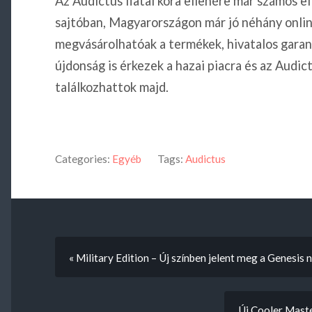
Az Audictus fiatal kora ellenére már számos e
sajtóban, Magyarországon már jó néhány online
megvásárolhatóak a termékek, hivatalos garan
újdonság is érkezek a hazai piacra és az Audi
találkozhattok majd.
Categories:
Egyéb
Tags:
Audictus
« Military Edition – Új színben jelent meg a Genesis
Új Cooler Mast