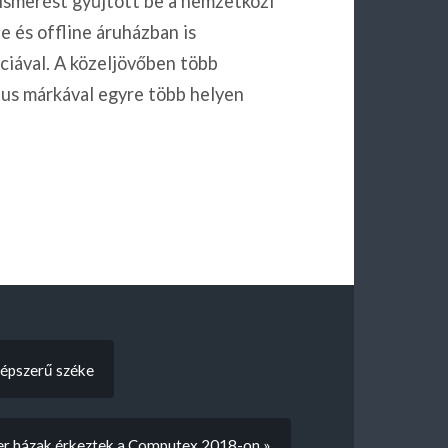
lismerést gyűjtött be a nemzetközi
 és offline áruházban is
ciával. A közeljövőben több
ctus márkával egyre több helyen
 népszerű széke
er házak érkeztek a Computex 2018-on »