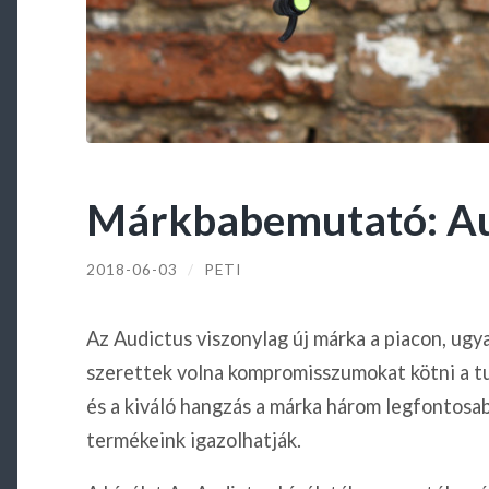
Márkbabemutató: Au
2018-06-03
/
PETI
Az Audictus viszonylag új márka a piacon, ugy
szerettek volna kompromisszumokat kötni a tul
és a kiváló hangzás a márka három legfontosab
termékeink igazolhatják.