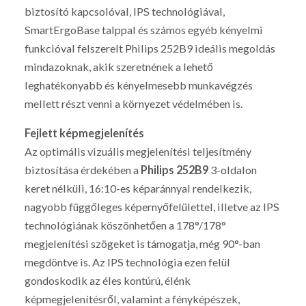
biztosító kapcsolóval, IPS technológiával,
SmartErgoBase talppal és számos egyéb kényelmi
funkcióval felszerelt Philips 252B9 ideális megoldás
mindazoknak, akik szeretnének a lehető
leghatékonyabb és kényelmesebb munkavégzés
mellett részt venni a környezet védelmében is.
Fejlett képmegjelenítés
Az optimális vizuális megjelenítési teljesítmény
biztosítása érdekében a
Philips 252B9
3-oldalon
keret nélküli, 16:10-es képaránnyal rendelkezik,
nagyobb függőleges képernyőfelülettel, illetve az IPS
technológiának köszönhetően a 178°/178°
megjelenítési szögeket is támogatja, még 90°-ban
megdöntve is. Az IPS technológia ezen felül
gondoskodik az éles kontúrú, élénk
képmegjelenítésről, valamint a fényképészek,