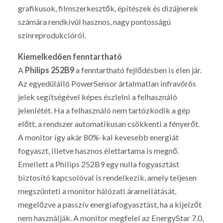
grafikusok, filmszerkesztők, építészek és dizájnerek
számára rendkívül hasznos, nagy pontosságú
színreprodukcióról.
Kiemelkedően fenntartható
A
Philips 252B9
a fenntartható fejlődésben is élen jár.
Az egyedülálló PowerSensor ártalmatlan infravörös
jelek segítségével képes észlelni a felhasználó
jelenlétét. Ha a felhasználó nem tartózkodik a gép
előtt, a rendszer automatikusan csökkenti a fényerőt.
A monitor így akár 80%-kal kevesebb energiát
fogyaszt, illetve hasznos élettartama is megnő.
Emellett a Philips 252B9 egy nulla fogyasztást
biztosító kapcsolóval is rendelkezik, amely teljesen
megszünteti a monitor hálózati áramellátását,
megelőzve a passzív energiafogyasztást, ha a kijelzőt
nem használják. A monitor megfelel az EnergyStar 7.0,