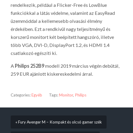
rendelkezik, például a Flicker-Free és LowBlue
funkciókkal a látás védelme, valamint az EasyRead
üzemmóddal a kellemesebb olvasási élmény
érdekében. Ezt a rendkívül nagy teljesítményű és
korszerű monitort két beépített hangszóró, illetve
több VGA, DVI-D, DisplayPort 1.2, és HDMI 1.4
csatlakozó egészíti ki.
A
Philips 252B9
modell 2019 március végén debütál,
259 EUR ajánlott kiskereskedelmi árral.
Categories:
Egyéb
Tags:
Monitor
,
Philips
« Fury Avenger M – Kompakt és olcsó gamer szék