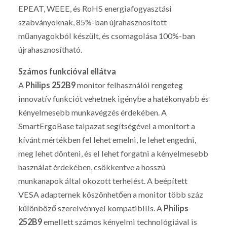
EPEAT, WEEE, és RoHS energiafogyasztási
szabványoknak, 85%-ban újrahasznosított
műanyagokból készült, és csomagolása 100%-ban
újrahasznosítható.
Számos funkcióval ellátva
A
Philips 252B9
monitor felhasználói rengeteg
innovatív funkciót vehetnek igénybe a hatékonyabb és
kényelmesebb munkavégzés érdekében. A
SmartErgoBase talpazat segítségével a monitort a
kívánt mértékben fel lehet emelni, le lehet engedni,
meg lehet dönteni, és el lehet forgatni a kényelmesebb
használat érdekében, csökkentve a hosszú
munkanapok által okozott terhelést. A beépített
VESA adapternek köszönhetően a monitor több száz
különböző szerelvénnyel kompatibilis. A
Philips
252B9
emellett számos kényelmi technológiával is