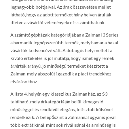
legnagyobb boltjaival. Az árak összevetése mellet
látható, hogy az adott terméket hány helyen árulják,
illetve a vásárlói véleményekre is számíthatunk.
A számítógépházak kategóriájában a Zalman I3 Series
a harmadik legnépszerűbb termék, mely hamar a hazai
vásárlók kedvencévé vált. A dobogós hely mellett a
kiváló értékelés is jól mutatja, hogy ismét egy remek
ár/érték arányú, jó minőségű terméket készített a
Zalman, mely abszolút igazodik a piaci trendekhez,
elvárásokhoz.
A lista 4. helyén egy klasszikus Zalman ház, az S3
található, mely árkategóriáján belül kimagasló
minőséggel és rendkívül elegáns, letisztult külsővel
rendelkezik. A belépőszint a Zalmannál ugyanis jóval
több extrát kínál, mint sok riválisánál és a minőség is