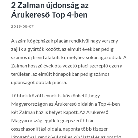
2 Zalman újdonság az
Árukereső Top 4-ben
2019-08-07
A számítógépházak piacán rendkívül nagy verseny
zajlik a gyártók között, az elmúlt években pedig
számos új trend alakult ki, melyhez sokan igazodtak. A
Zalman hosszú évek óta vezető piaci szereplő ezen a
területen, az elmúlt hónapokban pedig számos
újdonságot dobtak piacra.
Többek között ennek is köszönhető, hogy
Magyarországon az Árukereső oldalán a Top 4-ben
két Zalman ház is helyet kapott. Az Árukereső
Magyarország egyik legnépszerűbb ár-
összehasonlítási oldala, naponta több tízezer
látogatóval, rendkívül széles kínálattal és az ország