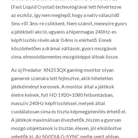
(Fast Liquid Crystal) technológiával lett felvértezve
az eszköz, így nem meglepő, hogy a natív válaszidő
5ms-ről 3ms-re csökkent. Nem számít, mennyire gyors
a játékbeli akció, ugyanis a hipermagas 240Hz-es
képfrissítés révén akár 0.4ms is elérhető. Ennek
köszönhetően a drámai váltások, gyors mozgások
sima, elmosódásmentes mozgóképpé állnak össze.
Az új Predator XN253QX gaming monitor olyan
gamerek számára lett fejlesztve, akik hihetetlen
játékélményt keresnek. A monitor által a játékok
életre kelnek, full HD 1920×1080 felbontásban,
masszív 240Hz képfrissítéssel, melyek által
csodálatosan sima és tiszta képmegjelenítés érhető el.
A játékok maximálisan élvezhetők, hiszen a gyorsan
mozgó objektumok is tisztán, élesen, jól elkülönítve
vehetők ki. Az NVIDIA G-SYNC pedig segít abban,