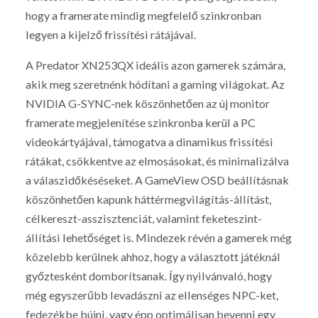
hogy a framerate mindig megfelelő szinkronban
legyen a kijelző frissítési rátájával.
A Predator XN253QX ideális azon gamerek számára,
akik meg szeretnénk hódítani a gaming világokat. Az
NVIDIA G-SYNC-nek köszönhetően az új monitor
framerate megjelenítése szinkronba kerül a PC
videokártyájával, támogatva a dinamikus frissítési
rátákat, csökkentve az elmosásokat, és minimalizálva
a válaszidőkéséseket. A GameView OSD beállításnak
köszönhetően kapunk háttérmegvilágítás-állítást,
célkereszt-asszisztenciát, valamint feketeszint-
állítási lehetőséget is. Mindezek révén a gamerek még
közelebb kerülnek ahhoz, hogy a választott játéknál
győztesként domborítsanak. Így nyilvánvaló, hogy
még egyszerűbb levadászni az ellenséges NPC-ket,
fedezékbe bújni, vagy épp optimálisan bevenni egy