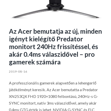
Az Acer bemutatja az új, minden
igényt kielégítő Predator
monitort 240Hz frissítéssel, és
akár 0.4ms válaszidővel – pro
gamerek számára
2019-08-16
A professzionális gamerek alapvetően a lehengerlő
játékélményt keresik. Az Acer bemutatta a Predator
XN253QX FHD 1920×1080 felbontású, 240Hz-s G-
SYNC monitort, natív 3ms válaszidővel, amely akár
0.4ms GTG érték is lehet. NVIDIA G-SYNC és FLC