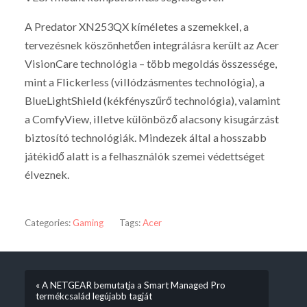
A Predator XN253QX kíméletes a szemekkel, a
tervezésnek köszönhetően integrálásra került az Acer
VisionCare technológia – több megoldás összessége,
mint a Flickerless (villódzásmentes technológia), a
BlueLightShield (kékfényszűrő technológia), valamint
a ComfyView, illetve különböző alacsony kisugárzást
biztosító technológiák. Mindezek által a hosszabb
játékidő alatt is a felhasználók szemei védettséget
élveznek.
Categories:
Gaming
Tags:
Acer
« A NETGEAR bemutatja a Smart Managed Pro
termékcsalád legújabb tagját