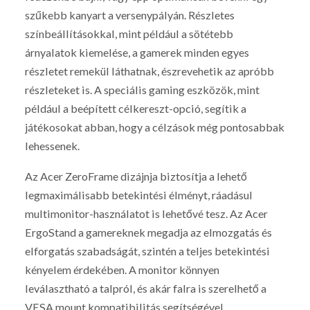
szűkebb kanyart a versenypályán. Részletes
színbeállításokkal, mint például a sötétebb
árnyalatok kiemelése, a gamerek minden egyes
részletet remekül láthatnak, észrevehetik az apróbb
részleteket is. A speciális gaming eszközök, mint
például a beépített célkereszt-opció, segítik a
játékosokat abban, hogy a célzások még pontosabbak
lehessenek.
Az Acer ZeroFrame dizájnja biztosítja a lehető
legmaximálisabb betekintési élményt, ráadásul
multimonitor-használatot is lehetővé tesz. Az Acer
ErgoStand a gamereknek megadja az elmozgatás és
elforgatás szabadságát, szintén a teljes betekintési
kényelem érdekében. A monitor könnyen
leválasztható a talpról, és akár falra is szerelhető a
VESA mount kompatibilitás segítségével.