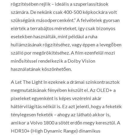
rögzítésében rejlik – ideális a szuperlassítások
számára. De nekünk csak 400-500 képkockára volt
szükségünk másodpercenként.” A felvételek gyorsan
elérték a terrabájtos méreteket, így csak bizonyos
esetekben használták, mint például a ruha
hullámzásának rögzítéséhez, vagy éppen a levegőben
szálló por megörökítéséhez. A film ezenfelül mozi
minősítéssel rendelkezik a Dolby Vision
használatának köszönhetően.
A Let The Light In ezeknek a drámai színkontrasztok
megmutatásának fényében készült el. Az OLED+ a
pixeleket egyenként is képes vezérelni akár
háttérvilágítás nélkül is. Ez azt jelenti, hogy a feketék
ténylegesen feketék – ahogy az látható akkor is,
amikor a Volvo 1800 a sötét erdőn megy keresztül. A
HDR10+ (High Dynamic Range) dinamikus