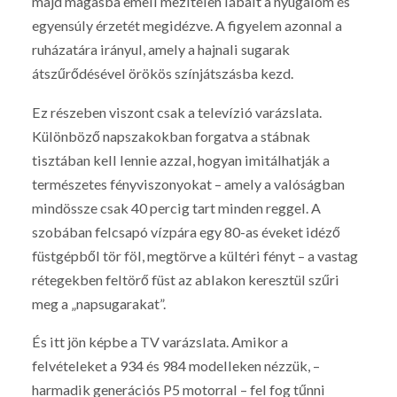
majd magasba emeli mezítelen lábait a nyugalom és
egyensúly érzetét megidézve. A figyelem azonnal a
ruházatára irányul, amely a hajnali sugarak
átszűrődésével örökös színjátszásba kezd.
Ez részeben viszont csak a televízió varázslata.
Különböző napszakokban forgatva a stábnak
tisztában kell lennie azzal, hogyan imitálhatják a
természetes fényviszonyokat – amely a valóságban
mindössze csak 40 percig tart minden reggel. A
szobában felcsapó vízpára egy 80-as éveket idéző
füstgépből tör föl, megtörve a kültéri fényt – a vastag
rétegekben feltörő füst az ablakon keresztül szűri
meg a „napsugarakat”.
És itt jön képbe a TV varázslata. Amikor a
felvételeket a 934 és 984 modelleken nézzük, –
harmadik generációs P5 motorral – fel fog tűnni