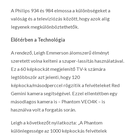
A Philips 934 és 984 elmossa a különbségeket a
valóság és a televíziózás között, hogy azok alig
legyenek megkülönböztethetők.
Előtérben a Technológia
A rendező, Leigh Emmerson álomszerű élményt
szeretett volna kelteni a szuper-lassítás használatával.
Ez a 60 képkockát megjelenítő TV-k számára
legtöbbször azt jelenti, hogy 120
képkocka/másodperccel rögzítik a felvételeket Red
Gemini kamera segítségével. Ezzel ellentétben egy
másodlagos kamera is – Phantom VEO4K – is
használva volt a forgatás során.
Leigh a következőt nyilatkozta: „A Phantom
különlegessége az 1000 képkockás felvételek