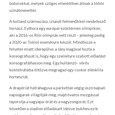
bútorokkal, melyek szöges ellentétben állnak a többi
színátmenettel.
A holland származású, izlandi felmenőkkel rendelkező
tornász, Eythora egy európai ezüstérmes olimpikon,
aki a 2016-os Riói olimpián vett részt – jelenleg pedig
a 2020-as Tokiói eseményre készül. Mindössze a
felvétel miatt iderepülve, a lány magával hozta a
koreográfusát is, hogy egy személyre szabott előadást
koreografálhasson meg. Egy hullámzó- vörös
koktélruhába öltözve megragad egy csokor élénklila
hortenziát.
A drapériát hátrahagyva a parkettán végig úszó hajnali
napsugarak világítják meg, majd óvatos mozgással
leporolja a nagyapa-órát és a nagyzongorát. Ezt
követően a stadion előadásait idézve bukfencezik