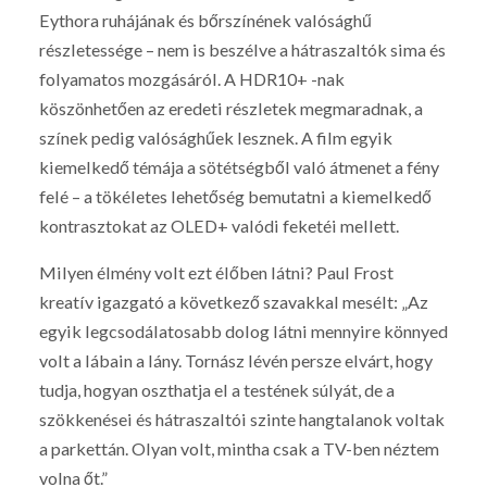
Eythora ruhájának és bőrszínének valósághű
részletessége – nem is beszélve a hátraszaltók sima és
folyamatos mozgásáról. A HDR10+ -nak
köszönhetően az eredeti részletek megmaradnak, a
színek pedig valósághűek lesznek. A film egyik
kiemelkedő témája a sötétségből való átmenet a fény
felé – a tökéletes lehetőség bemutatni a kiemelkedő
kontrasztokat az OLED+ valódi feketéi mellett.
Milyen élmény volt ezt élőben látni? Paul Frost
kreatív igazgató a következő szavakkal mesélt: „Az
egyik legcsodálatosabb dolog látni mennyire könnyed
volt a lábain a lány. Tornász lévén persze elvárt, hogy
tudja, hogyan oszthatja el a testének súlyát, de a
szökkenései és hátraszaltói szinte hangtalanok voltak
a parkettán. Olyan volt, mintha csak a TV-ben néztem
volna őt.”