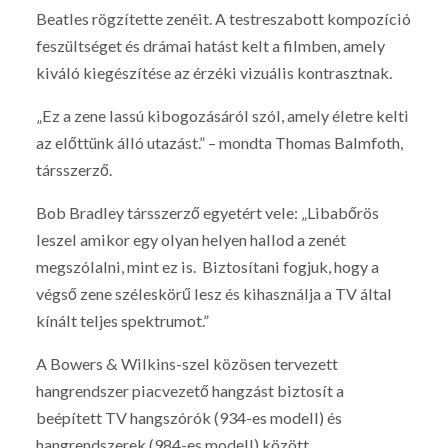
Beatles rögzítette zenéit. A testreszabott kompozíció
feszültséget és drámai hatást kelt a filmben, amely
kiváló kiegészítése az érzéki vizuális kontrasztnak.
„Ez a zene lassú kibogozásáról szól, amely életre kelti
az előttünk álló utazást.” – mondta Thomas Balmfoth,
társszerző.
Bob Bradley társszerző egyetért vele: „Libabőrös
leszel amikor egy olyan helyen hallod a zenét
megszólalni, mint ez is. Biztosítani fogjuk, hogy a
végső zene széleskörű lesz és kihasználja a TV által
kínált teljes spektrumot.”
A Bowers & Wilkins-szel közösen tervezett
hangrendszer piacvezető hangzást biztosít a
beépített TV hangszórók (934-es modell) és
hangrendszerek (984-es modell) között.