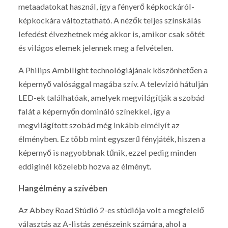
metaadatokat használ, így a fényerő képkockáról-
képkockára változtatható. A nézők teljes színskálás
lefedést élvezhetnek még akkor is, amikor csak sötét
és világos elemek jelennek meg a felvételen.
A Philips Ambilight technológiájának köszönhetően a
képernyő valósággal magába szív. A televízió hátulján
LED-ek találhatóak, amelyek megvilágítják a szobád
falát a képernyőn domináló színekkel, így a
megvilágított szobád még inkább elmélyít az
élményben. Ez több mint egyszerű fényjáték, hiszen a
képernyő is nagyobbnak tűnik, ezzel pedig minden
eddiginél közelebb hozva az élményt.
Hangélmény a szívében
Az Abbey Road Stúdió 2-es stúdiója volt a megfelelő
választás az A-listás zenészeink számára, ahol a