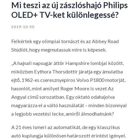
Mi teszi az új zászlóshajó Philips
OLED+ TV-ket különlegessé?
2019-10-30
Felkértek egy olimpiai tornászt és az Abbey Road
Stúdiót, hogy megmutassuk mire is képesek.
„A hajnali napsugár áttör Hampshire lombjai között,
miközben Eythora Thorsdottlr járatja egy ámulatba
ejtő, 1962-es cseresznyepiros Volvo P1800 motorját,
hasonlót, mint amilyet Roger Moore is vezet Az
Angyal című sorozatban. Egy oktató odahajolva
magyarázza el a váltó használatát – minden bizonnyal
a legjobb vezetési lecke, amiről álmodhatnánk?
A 21 éves ismeri az automatikát, de egy klasszikus
autó kuplungja különösen határozott érintést igényel.