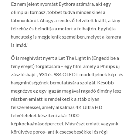
Ez nem jelent nyomást Eythora számára, aki egy
olimpiai tornász, többet tudva mindenkinél a
lábmunkáról. Ahogy a rendező felvételt kiállt, a lány
félrehúz és beindítja a motort a felhajtón. Egyfajta
huncutság is megjelenik szemeiben, melyet a kamera
is imád.”
Ő is meghívást nyert a Let The Light In (Engedd be a
fény erejét) forgatására – egy film, amely a Philips új
zászlóshajó-, 934 és 984 OLED+ modelljeinek kép- és
hangminőségének bemutatására szolgál. Később
megnézve ez egy igazán magával ragadó élmény lesz,
részben emiatt is rendelkezik a stáb olyan
felszereléssel, amely alkalmas 4K Ultra HD
felvételeket készíteni akár 1000
képkocka/másodperccel. Másrészt emiatt vagyunk
körülvéve poros- antik csecsebesékkel és régi