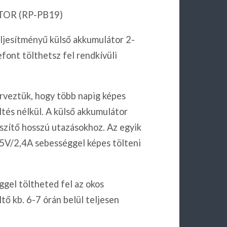
OR (RP-PB19)
eljesítményű külső akkumulátor 2-
efont tölthetsz fel rendkívüli
veztük, hogy több napig képes
ltés nélkül. A külső akkumulátor
szítő hosszú utazásokhoz. Az egyik
 5V/2,4A sebességgel képes tölteni
gel töltheted fel az okos
tő kb. 6-7 órán belül teljesen