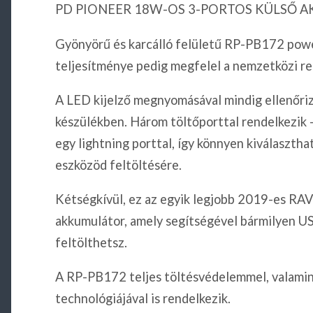
PD PIONEER 18W-OS 3-PORTOS KÜLSŐ A
Gyönyörű és karcálló felületű RP-PB172 powe
teljesítménye pedig megfelel a nemzetközi re
A LED kijelző megnyomásával mindig ellenőri
készülékben. Három töltőporttal rendelkezik
egy lightning porttal, így könnyen kiválaszth
eszközöd feltöltésére.
Kétségkívül, ez az egyik legjobb 2019-es RA
akkumulátor, amely segítségével bármilyen US
feltölthetsz.
A RP-PB172 teljes töltésvédelemmel, valami
technológiájával is rendelkezik.