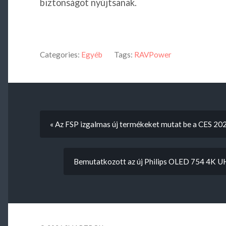
biztonságot nyújtsanak.
Categories:
Egyéb
Tags:
RAVPower
« Az FSP izgalmas új termékeket mutat be a CES 20
Bemutatkozott az új Philips OLED 754 4K UH