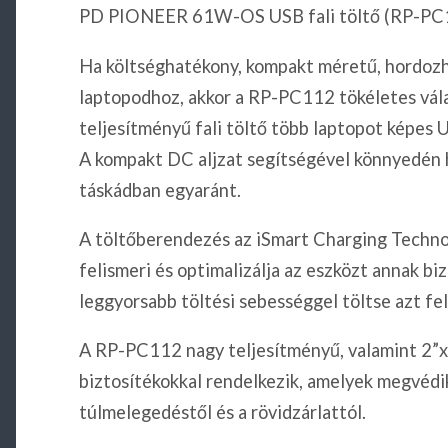
PD PIONEER 61W-OS USB fali töltő (RP-PC
Ha költséghatékony, kompakt méretű, hordozh
laptopodhoz, akkor a RP-PC112 tökéletes vál
teljesítményű fali töltő több laptopot képes U
A kompakt DC aljzat segítségével könnyedén
táskádban egyaránt.
A töltőberendezés az iSmart Charging Technol
felismeri és optimalizálja az eszközt annak bi
leggyorsabb töltési sebességgel töltse azt fel
A RP-PC112 nagy teljesítményű, valamint 2”x 
biztosítékokkal rendelkezik, amelyek megvédik 
túlmelegedéstől és a rövidzárlattól.