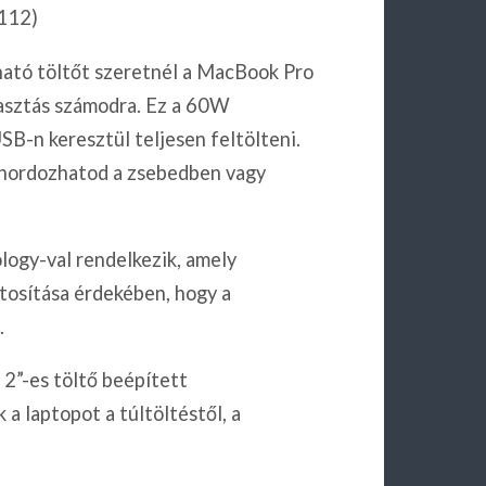
112)
ató töltőt szeretnél a MacBook Pro
asztás számodra. Ez a 60W
SB-n keresztül teljesen feltölteni.
 hordozhatod a zsebedben vagy
ogy-val rendelkezik, amely
ztosítása érdekében, hogy a
.
2”-es töltő beépített
a laptopot a túltöltéstől, a