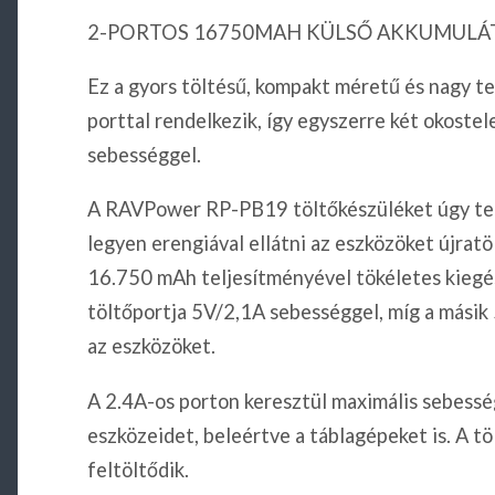
2-PORTOS 16750MAH KÜLSŐ AKKUMULÁT
Ez a gyors töltésű, kompakt méretű és nagy t
porttal rendelkezik, így egyszerre két okostel
sebességgel.
A RAVPower RP-PB19 töltőkészüléket úgy ter
legyen erengiával ellátni az eszközöket újratö
16.750 mAh teljesítményével tökéletes kiegé
töltőportja 5V/2,1A sebességgel, míg a másik
az eszközöket.
A 2.4A-os porton keresztül maximális sebesség
eszközeidet, beleértve a táblagépeket is. A töl
feltöltődik.