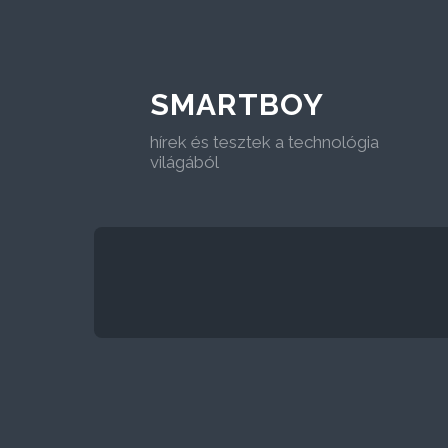
SMARTBOY
hírek és tesztek a technológia
világából