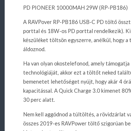
PD PIONEER 10000MAH 29W (RP-PB186)
A RAVPover RP-PB186 USB-C PD töltő össz
porttal és 18W-os PD porttal rendelkezik). Ki
készüléket töltsön egyszerre, anélkül, hogy a 
áldoznod.
Ha van olyan okostelefonod, amely támogatj
technológiáját, akkor ezt a töltőt neked talál
bemenetet lehetőséget nyújt, hogy akár 4 órán
kapacitással. A Quick Charge 3.0 kimenet 80%-
30 perc alatt.
Nem kell aggódnod a túltöltés, a rövidzárlat v
összes 2019-es RAVPower töltő szigorúan beta