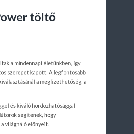
Power töltő
ltak a mindennapi életünkben, így
tos szerepet kapott. A legfontosabb
iválasztásánál a megfizethetőség, a
éggel és kiváló hordozhatósággal
átorok segítenek, hogy
a világháló előnyeit.