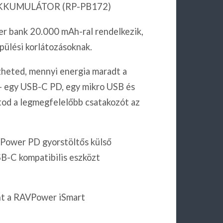
KKUMULÁTOR (RP-PB172)
r bank 20.000 mAh-ral rendelkezik,
pülési korlátozásoknak.
zheted, mennyi energia maradt a
 – egy USB-C PD, egy mikro USB és
atod a legmegfelelőbb csatakozót az
VPower PD gyorstöltős külső
B-C kompatibilis eszközt
nt a RAVPower iSmart