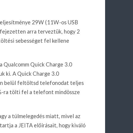
teljesítménye 29W (11W-os USB
fejezetten arra terveztük, hogy 2
töltési sebességet fel kellene
a a Qualcomm Quick Charge 3.0
tuk ki. A Quick Charge 3.0
 belül feltöltsd telefonodat teljes
ra tölti fel a telefont mindössze
agy a túlmelegedés miatt, mivel az
rtja a JEITA előírásait, hogy kiváló