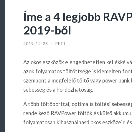
Íme a 4 legjobb RAV
2019-ből
2019-12-28
/
PETI
Az okos eszközök elengedhetetlen kellékké vá
azok folyamatos töltöttsége is kiemelten fon
szempont a megfelelő töltő vagy power bank k
sebesség és a hordozhatóság.
A több töltőporttal, optimális töltési sebess
rendelkező RAVPower töltők és külső akkumul
folyamatosan kihasználhasd okos eszközeid és 