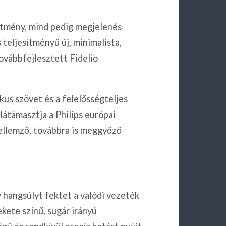
ítmény, mind pedig megjelenés
teljesítményű új, minimalista,
ovábbfejlesztett Fidelio
ményét.
kus szövet és a felelősségteljes
átámasztja a Philips európai
jellemző, továbbra is meggyőző
yújtja.
 hangsúlyt fektet a valódi vezeték
kete színű, sugár irányú