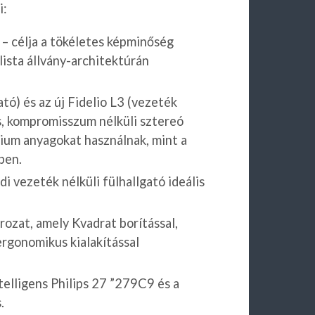
i:
– célja a tökéletes képminőség
lista állvány-architektúrán
ató) és az új Fidelio L3 (vezeték
es, kompromisszum nélküli sztereó
ium anyagokat használnak, mint a
ben.
i vezeték nélküli fülhallgató ideális
rozat, amely Kvadrat borítással,
rgonomikus kialakítással
telligens Philips 27 ”279C9 és a
.