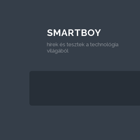
SMARTBOY
hírek és tesztek a technológia
világából