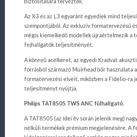
biztosítására terveztek.
Az X3 és az L3 egyaránt egyediek mind teljes
szempontjából. Az exkluzív formatervezésű és 
mégis kiemelkedő modellek újraértelmezik a t
fejhallgatók teljesít
A könnyű acélkeret, az egyedi Kradvat akuszti
forrásból származó Muirhead bőr használata al
formatervezési elveit, miközben a Fidelio-ra 
teljesítményt n
Philips TAT8505 TWS ANC fülhallgató.
A TAT8505 (az idei év során jelenik meg) nagy
nélküli termékek prémium megjelenésére. A fe