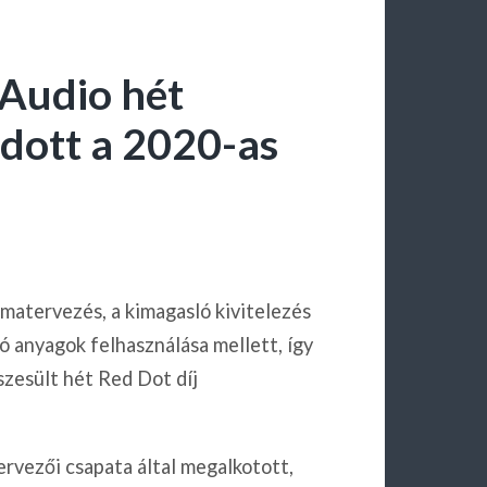
s Audio hét
dott a 2020-as
rmatervezés, a kimagasló kivitelezés
zó anyagok felhasználása mellett, így
zesült hét Red Dot díj
rvezői csapata által megalkotott,