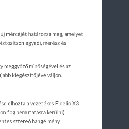
új mércéjét határozza meg, amelyet
iztosítson egyedi, merész és
y meggyőző minőségével és az
jabb kiegészítőjévé váljon.
rése elhozta a vezetékes Fidelio X3
áson fog bemutatásra kerülni)
entes sztereó hangélmény