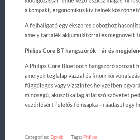
kidolgozással rendelkező eszköz magas minősé
a kompakt, ergonomikus kivitelnek köszönhet
A fejhallgató egy ékszeres dobozhoz hasonlít
amely tartalék akkumulátorral és megnövelt töltés
Philips Core BT hangszórók – ár és megjelen
A Philips Core Bluetooth hangszóró sorozat 
amelyek téglalap vázzal és finom körvonalazás
függőleges vagy vízszintes helyzetben egyará
minőségű, akusztikailag átlátszó szövetet ped
vezérlésért felelős fémsapka – ráadásul egy ho
Categories:
Egyéb
Tags:
Philips