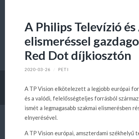
A Philips Televízió é
elismeréssel gazdago
Red Dot díjkiosztón
2020-03-26
/
PETI
A TP Vision elkötelezett a legjobb európai fo
és a valódi, felelősségteljes forrásból szárma
ismét a legmagasabb szakmai elismerésben rés
elnyerésével.
A TP Vision európai, amszterdami székhelyű te