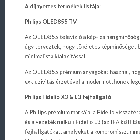
A díjnyertes termékek listája:
Philips OLED855 TV
Az OLED855 televízió a kép- és hangminőség 
úgy terveztek, hogy tökéletes képminőséget b
minimalista kialakítással.
Az OLED855 prémium anyagokat használ, hog
exkluzivitás érzetével a modern otthonok legú
Philips Fidelio X3 & L3 fejhallgató
A Philips prémium márkája, a Fidelio visszaté
és a vezeték nélküli Fidelio L3 (az IFA kiállít
fejhallgatókat, amelyeket a kompromisszumm