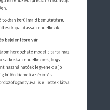
gű és rendkívül precíz hatást nyújt
ően.
ó tokban kerül majd bemutatásra,
i kapacitással rendelkezik.​​​​​​​
és bejelentésre vár
három hordozható modellt tartalmaz,
ú sarkokkal rendelkeznek, hogy
nt használhatóak legyenek; a jó
ig külön kiemeli az érintés
rdozófogantyúval is el lettek látva.