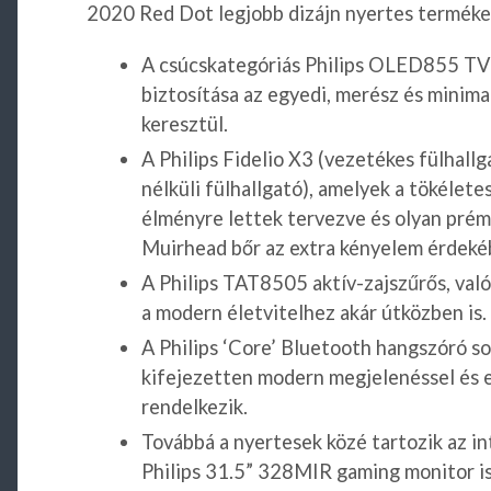
2020 Red Dot legjobb dizájn nyertes terméke
A csúcskategóriás Philips OLED855 TV 
biztosítása az egyedi, merész és minima
keresztül.
A Philips Fidelio X3 (vezetékes fülhallg
nélküli fülhallgató), amelyek a tökélet
élményre lettek tervezve és olyan prém
Muirhead bőr az extra kényelem érdeké
A Philips TAT8505 aktív-zajszűrős, valód
a modern életvitelhez akár útközben is.
A Philips ‘Core’ Bluetooth hangszóró so
kifejezetten modern megjelenéssel és e
rendelkezik.
Továbbá a nyertesek közé tartozik az in
Philips 31.5” 328MIR gaming monitor is