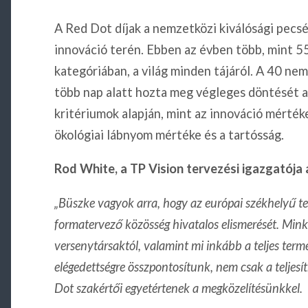
A Red Dot díjak a nemzetközi kiválósági pecsét
innováció terén. Ebben az évben több, mint 
kategóriában, a világ minden tájáról. A 40 ne
több nap alatt hozta meg végleges döntését 
kritériumok alapján, mint az innováció mértéke
ökológiai lábnyom mértéke és a tartósság.
Rod White, a TP Vision tervezési igazgatója 
„Büszke vagyok arra, hogy az európai székhelyű t
formatervező közösség hivatalos elismerését. Mink
versenytársaktól, valamint mi inkább a teljes ter
elégedettségre összpontosítunk, nem csak a teljesít
Dot szakértői egyetértenek a megközelítésünkkel.