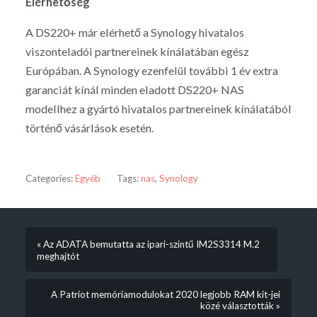
Elérhetőség
A DS220+ már elérhető a Synology hivatalos
viszonteladói partnereinek kínálatában egész
Európában. A Synology ezenfelül további 1 év extra
garanciát kínál minden eladott DS220+ NAS
modellhez a gyártó hivatalos partnereinek kínálatából
történő vásárlások esetén.
Categories:
Egyéb
Tags:
nas
,
Synology
« Az ADATA bemutatta az ipari-szintű IM2S3314 M.2
meghajtót
A Patriot memóriamodulokat 2020 legjobb RAM kit-jei
közé választották »