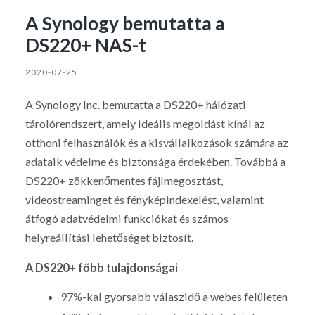
A Synology bemutatta a
DS220+ NAS-t
2020-07-25
A Synology Inc. bemutatta a DS220+ hálózati
tárolórendszert, amely ideális megoldást kínál az
otthoni felhasználók és a kisvállalkozások számára az
adataik védelme és biztonsága érdekében. Továbbá a
DS220+ zökkenőmentes fájlmegosztást,
videostreaminget és fényképindexelést, valamint
átfogó adatvédelmi funkciókat és számos
helyreállítási lehetőséget biztosít.
A DS220+ főbb tulajdonságai
97%-kal gyorsabb válaszidő a webes felületen