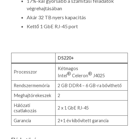
17%-kal gyorsabb a számítási feladatok
végrehajtásában
Akár 32 TB nyers kapacitás
Kettő 1 GbE RJ-45 port
DS220+
Kétmagos
Processzor
®
®
Intel
Celeron
J4025
Rendszermemória
2 GB DDR4 – 6 GB-ra bővíthető
Meghajtórekeszek
2
Hálózati
2 x 1 GbE RJ-45
csatlakozás
Garancia
2+1 év kibővített garancia