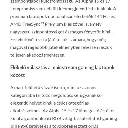
szempontjából kulcsfontosságú. Az Alpha 15 és 17
kompromisszum nélküli képmegjelenítést kínálnak. A
prémium laptopok opcionálisan elérhetők 144 Hz-es
AMD FreeSync™ Premium kijelzővel is, amely
nagyszerű színpontosságot és magas fényerőt kínál.
Ez lehetővé teszi a játékosok számára, hogy még
magával ragadóbb játékélményben lehessen részük
teljesen akadozásmentesen.
Előkelő választás a mainstream gaming laptopok
között
A matt felületű váza kisebb, mint az azonos
kategóriába tartozó megoldásoké, ugyanakkor
elegendő helyet kínál a csúcskategóriás
alkatrészeknek. Az Alpha 15 és 17 kimagasló értéket
kínál a gombonkénti RGB világítással ellátott gaming
billentyűzetével és a továbbfejlesztett óriás