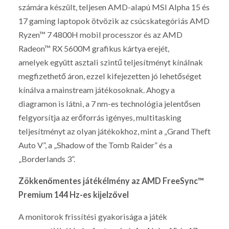
számára készült, teljesen AMD-alapú MSI Alpha 15 és
17 gaming laptopok ötvözik az csúcskategóriás AMD
Ryzen™ 7 4800H mobil processzor és az AMD
Radeon™ RX 5600M grafikus kártya erejét,
amelyek együtt asztali szintű teljesítményt kínálnak
megfizethető áron, ezzel kifejezetten jó lehetőséget
kínálva a mainstream játékosoknak. Ahogy a
diagramon is látni, a 7 nm-es technológia jelentősen
felgyorsítja az erőforrás igényes, multitasking
teljesítményt az olyan játékokhoz, mint a „Grand Theft
Auto V”, a „Shadow of the Tomb Raider” és a
„Borderlands 3”.
Zökkenőmentes játékélmény az AMD FreeSync™
Premium 144 Hz-es kijelzővel
A monitorok frissítési gyakorisága a játék