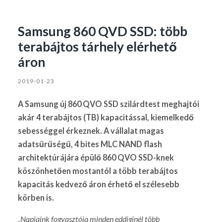
Samsung 860 QVD SSD: több
terabájtos tárhely elérhető
áron
2019-01-23
A Samsung új 860 QVO SSD szilárdtest meghajtói
akár 4 terabájtos (TB) kapacitással, kiemelkedő
sebességgel érkeznek. A vállalat magas
adatsűrűségű, 4 bites MLC NAND flash
architektúrájára épülő 860 QVO SSD-knek
köszönhetően mostantól a több terabájtos
kapacitás kedvező áron érhető el szélesebb
körben is.
„Napjaink fogyasztója minden eddiginél több