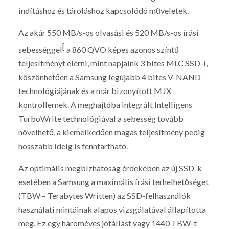
indításhoz és tároláshoz kapcsolódó műveletek.
Az akár 550 MB/s-os olvasási és 520 MB/s-os írási
[
sebességgel
a 860 QVO képes azonos színtű
teljesítményt elérni, mint napjaink 3 bites MLC SSD-i,
köszönhetően a Samsung legújabb 4 bites V-NAND
technológiájának és a már bizonyított MJX
kontrollernek. A meghajtóba integrált Intelligens
TurboWrite technológiával a sebesség tovább
növelhető, a kiemelkedően magas teljesítmény pedig
hosszabb ideig is fenntartható.
Az optimális megbízhatóság érdekében az új SSD-k
esetében a Samsung a maximális írási terhelhetőséget
(TBW – Terabytes Written) az SSD-felhasználók
használati mintáinak alapos vizsgálatával állapította
meg. Ez egy hároméves jótállást vagy 1440 TBW-t