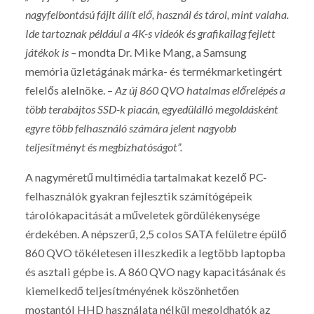
nagyfelbontású fájlt állít elő, használ és tárol, mint valaha.
Ide tartoznak például a 4K-s videók és grafikailag fejlett
játékok is –
mondta Dr. Mike Mang, a Samsung
memória üzletágának márka- és termékmarketingért
felelős alelnöke. –
Az új 860 QVO hatalmas előrelépés a
több terabájtos SSD-k piacán, egyedülálló megoldásként
egyre több felhasználó számára jelent nagyobb
teljesítményt és megbízhatóságot”.
A nagyméretű multimédia tartalmakat kezelő PC-
felhasználók gyakran fejlesztik számítógépeik
tárolókapacitását a műveletek gördülékenysége
érdekében. A népszerű, 2,5 colos SATA felületre épülő
860 QVO tökéletesen illeszkedik a legtöbb laptopba
és asztali gépbe is. A 860 QVO nagy kapacitásának és
kiemelkedő teljesítményének köszönhetően
mostantól HHD használata nélkül megoldhatók az