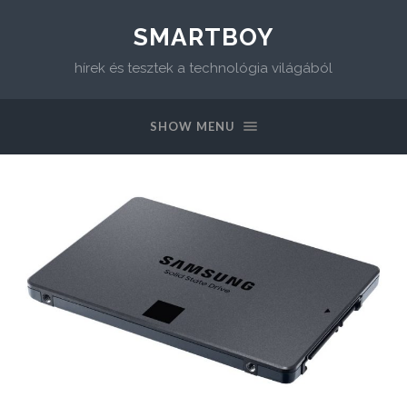
SMARTBOY
hírek és tesztek a technológia világából
SHOW MENU